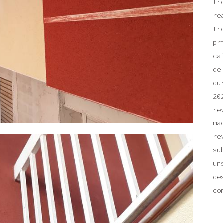
tr
re
tr
pr
ca
de
du
20
re
ma
re
su
un
de
co