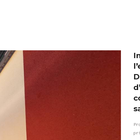
I
l
D
d
c
s
Pr
pr