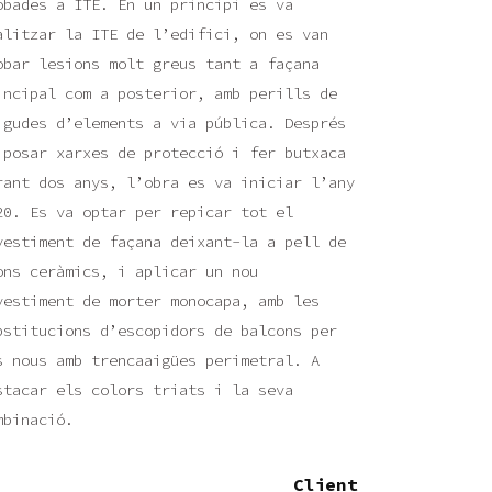
obades a ITE. En un principi es va
alitzar la ITE de l’edifici, on es van
obar lesions molt greus tant a façana
incipal com a posterior, amb perills de
igudes d’elements a via pública. Després
 posar xarxes de protecció i fer butxaca
rant dos anys, l’obra es va iniciar l’any
20. Es va optar per repicar tot el
vestiment de façana deixant-la a pell de
ons ceràmics, i aplicar un nou
vestiment de morter monocapa, amb les
bstitucions d’escopidors de balcons per
s nous amb trencaaigües perimetral. A
stacar els colors triats i la seva
mbinació.
Client