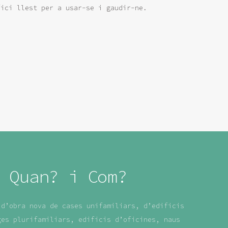
fici llest per a usar-se i gaudir-ne.
 Quan? i Com?
 d’obra nova de cases unifamiliars, d’edificis
ges plurifamiliars, edificis d’oficines, naus