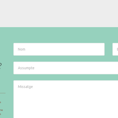
?
s
re
s