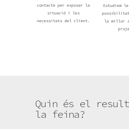
contacte per exposar la
Estudiem le
situació i les
possibilita
necessitats del client.
la millor 
proj
Quin és el resul
la feina?