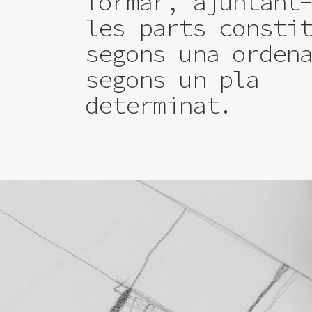
formar, ajuntant
les parts consti
segons una orden
segons un pla
determinat.