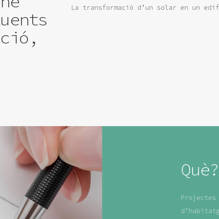
-ne
La transformació d’un solar en un edi
tuents
ació,
Què?
Projectes
d’habitat