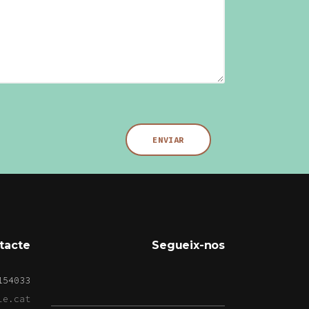
tacte
Segueix-nos
154033
le.cat