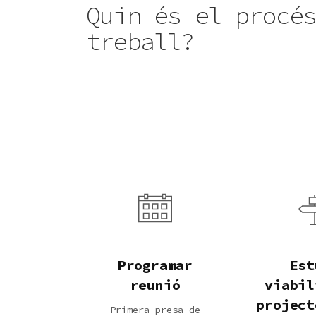
Quin és el procé
treball?
Programar
Est
reunió
viabil
project
Primera presa de