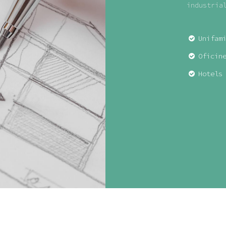
industria
Unifam
Oficin
Hotels