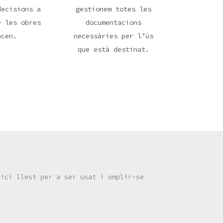
decisions a
gestionem totes les
e les obres
documentacions
ncen.
necessàries per l’ús
que està destinat.
fici llest per a ser usat i omplir-se