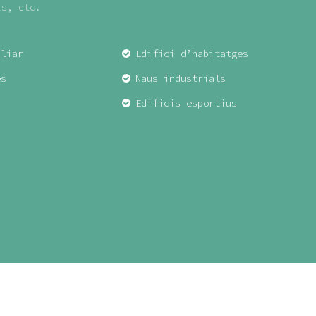
ls, etc.
iliar
Edifici d’habitatges
es
Naus industrials
Edificis esportius