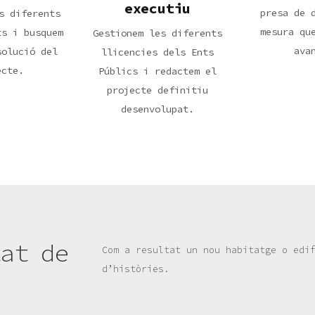
executiu
presa de 
s diferents
mesura qu
ts i busquem
Gestionem les diferents
ava
solució del
llicencies dels Ents
ecte.
Públics i redactem el
projecte definitiu
desenvolupat.
tat de
Com a resultat un nou habitatge o edi
d’històries.