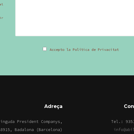
el
ir
Accepto la Política de Privacitat
Adreça
Con
vinguda President Companys,
Tel.: 935
08915, Badalona (Barcelona)
info@abi