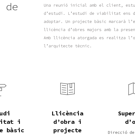
s de
Una reunió inicial amb el client, est
d’estudi. L’estudi de viabilitat ens 
adoptar. Un projecte bàsic marcarà l’e
llicència d’obres majors amb la prese
Amb llicència atorgada es realitza l’
l’arquitecte tècnic.
udi
Llicència
Supe
itat i
d’obra i
d’
e bàsic
projecte
Direcció de