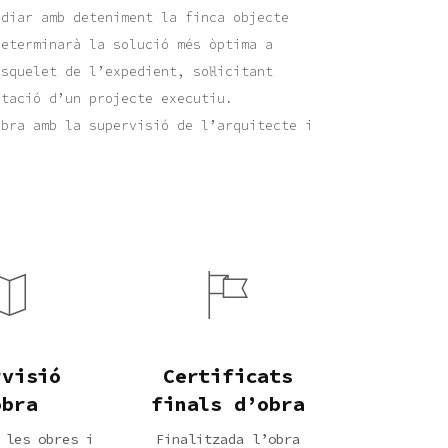
udiar amb deteniment la finca objecte
determinarà la solució més òptima a
squelet de l’expedient, sol·licitant
ntació d’un projecte executiu.
obra amb la supervisió de l’arquitecte i
rvisió
Certificats
obra
finals d’obra
 les obres i
Finalitzada l’obra