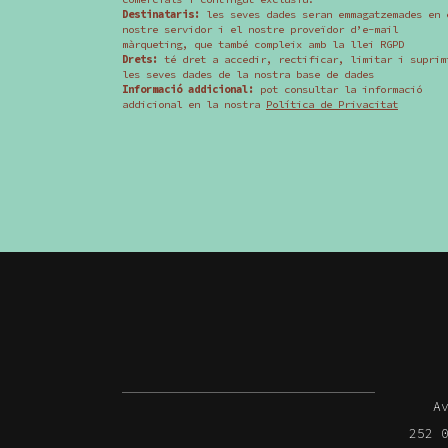
Destinataris:
les seves dades seran emmagatzemades en 
nostre servidor i el nostre proveïdor d’e-mail
màrqueting, que també compleix amb la llei RGPD
Drets:
té dret a accedir, rectificar, limitar i suprim
les seves dades de la nostra base de dades
Informació addicional:
pot consultar la informació
addicional en la nostra
Política de Privacitat
A
252 