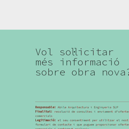
Vol sol·licitar
més informació
sobre obra nova
Responsable:
Abile Arquitectura i Enginyeria SLP
Finalitat:
resolució de consultes i enviament d’oferte
comercials
Legitimació:
el seu consentiment per utilitzar el nost
formulari de contacte i que puguem proporcionar oferte
comercials i contingut exclusiu.