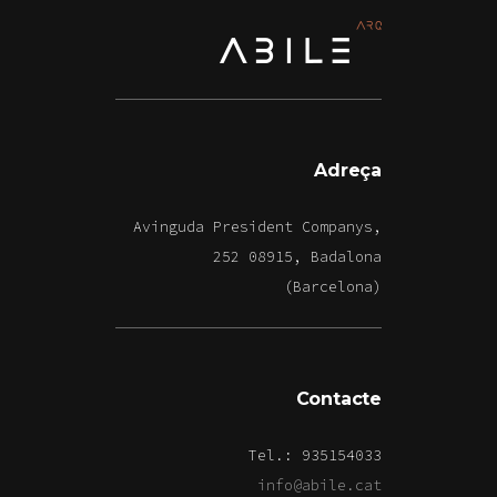
Adreça
Avinguda President Companys,
252 08915, Badalona
(Barcelona)
Contacte
Tel.: 935154033
info@abile.cat