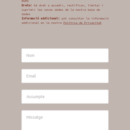
RGPD
Drets:
té dret a accedir, rectificar, limitar i
suprimir les seves dades de la nostra base de
dades
Informació addicional:
pot consultar la informació
addicional en la nostra
Política de Privacitat