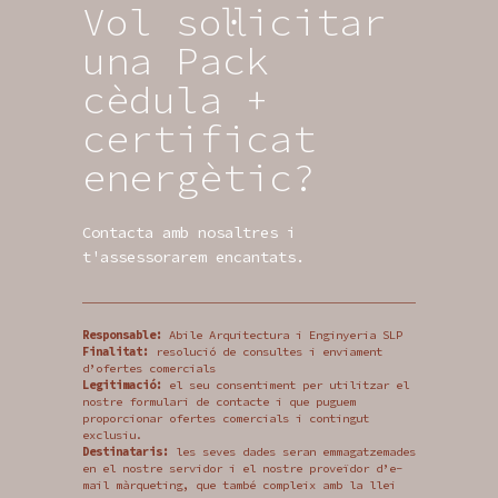
Vol sol·licitar
una Pack
cèdula +
certificat
energètic?
Contacta amb nosaltres i
t'assessorarem encantats.
Responsable:
Abile Arquitectura i Enginyeria SLP
Finalitat:
resolució de consultes i enviament
d’ofertes comercials
Legitimació:
el seu consentiment per utilitzar el
nostre formulari de contacte i que puguem
proporcionar ofertes comercials i contingut
exclusiu.
Destinataris:
les seves dades seran emmagatzemades
en el nostre servidor i el nostre proveïdor d’e-
mail màrqueting, que també compleix amb la llei