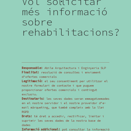
Vol sol·licitar
més informació
sobre
rehabilitacions?
Responsable:
Abile Arquitectura i Enginyeria SLP
Finalitat:
resolució de consultes i enviament
d’ofertes comercials
Legitimació:
el seu consentiment per utilitzar el
nostre formulari de contacte i que puguem
proporcionar ofertes comercials i contingut
exclusiu.
Destinataris:
les seves dades seran emmagatzemades
en el nostre servidor i el nostre proveïdor d’e-
mail màrqueting, que també compleix amb la llei
RGPD
Drets:
té dret a accedir, rectificar, limitar i
suprimir les seves dades de la nostra base de
dades
Informació addicional:
pot consultar la informació