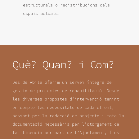
estructurals o redistribucions dels
espais actuals.
Què? Quan? i Com?
Des de Abile oferim un servei íntegre de
gestió de projectes de rehabilitació. Desde
les diverses propostes d’intervenció tenint
en compte les necessitats de cada client,
passant per la redacció de projecte i tota la
documentació necessària per l’otorgament de
la llicència per part de l’Ajuntament, fins