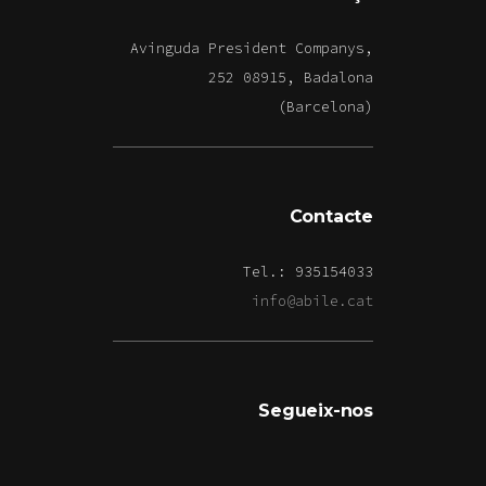
Avinguda President Companys,
252 08915, Badalona
(Barcelona)
Contacte
Tel.: 935154033
info@abile.cat
Segueix-nos