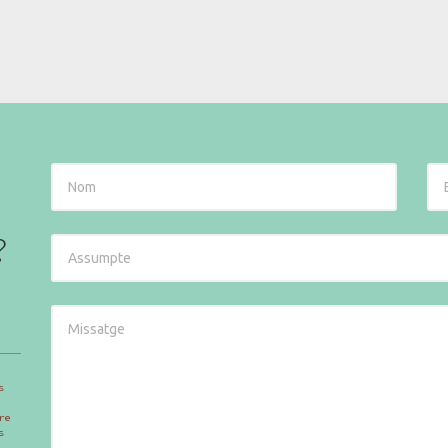
?
s
re
s