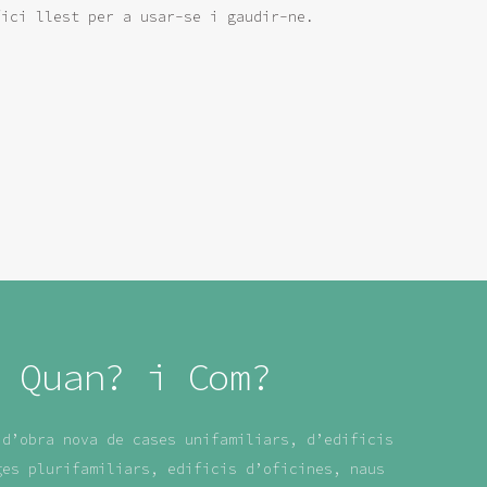
fici llest per a usar-se i gaudir-ne.
 Quan? i Com?
 d’obra nova de cases unifamiliars, d’edificis
ges plurifamiliars, edificis d’oficines, naus