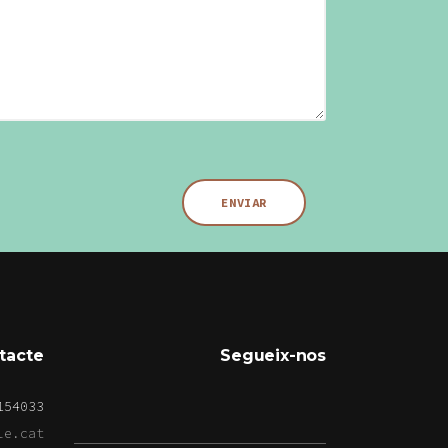
tacte
Segueix-nos
154033
le.cat