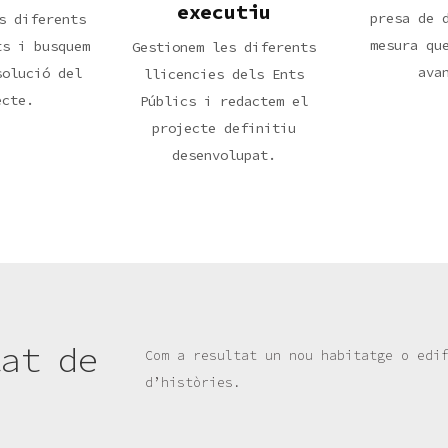
executiu
presa de 
s diferents
mesura qu
ts i busquem
Gestionem les diferents
ava
solució del
llicencies dels Ents
ecte.
Públics i redactem el
projecte definitiu
desenvolupat.
tat de
Com a resultat un nou habitatge o edi
d’històries.