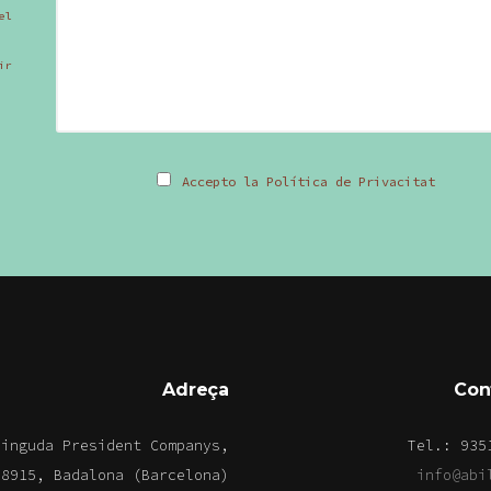
el
ir
Accepto la Política de Privacitat
Adreça
Con
vinguda President Companys,
Tel.: 935
08915, Badalona (Barcelona)
info@abi