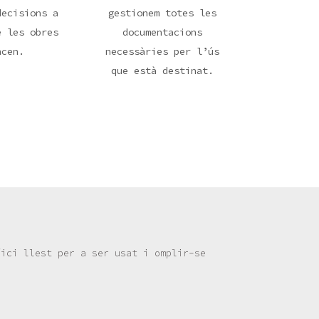
decisions a
gestionem totes les
e les obres
documentacions
ncen.
necessàries per l’ús
que està destinat.
fici llest per a ser usat i omplir-se