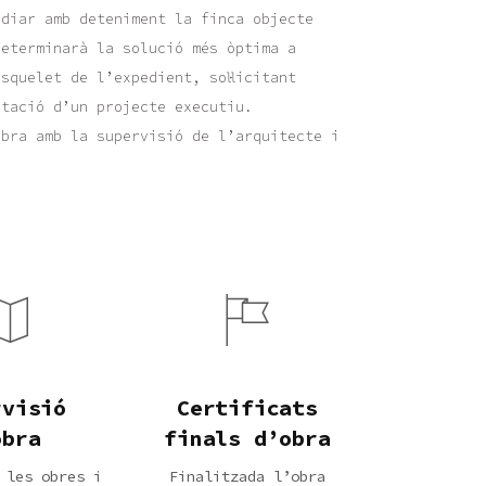
udiar amb deteniment la finca objecte
determinarà la solució més òptima a
squelet de l’expedient, sol·licitant
ntació d’un projecte executiu.
obra amb la supervisió de l’arquitecte i
rvisió
Certificats
obra
finals d’obra
 les obres i
Finalitzada l’obra