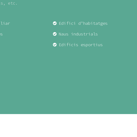
ls, etc.
iliar
Edifici d’habitatges
es
Naus industrials
Edificis esportius