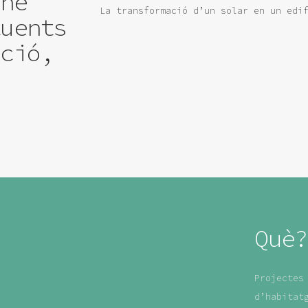
-ne
La transformació d’un solar en un edi
tuents
ació,
Què?
Projectes
d’habitat