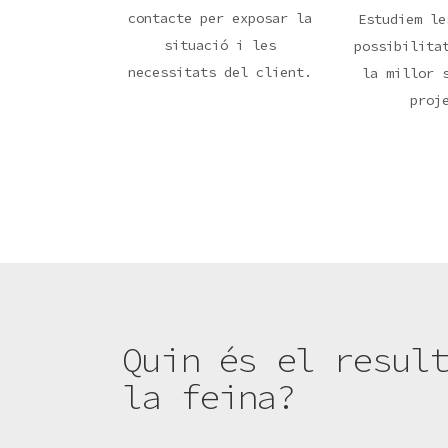
contacte per exposar la
Estudiem le
situació i les
possibilita
necessitats del client.
la millor 
proj
Quin és el resul
la feina?