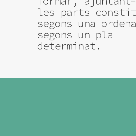
formar, ajuntant
les parts consti
segons una orden
segons un pla
determinat.