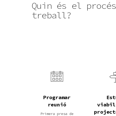
Quin és el procé
treball?
Programar
Est
reunió
viabil
project
Primera presa de