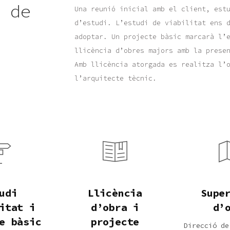
s de
Una reunió inicial amb el client, est
d’estudi. L’estudi de viabilitat ens 
adoptar. Un projecte bàsic marcarà l’e
llicència d’obres majors amb la prese
Amb llicència atorgada es realitza l’
l’arquitecte tècnic.
udi
Llicència
Supe
itat i
d’obra i
d’
e bàsic
projecte
Direcció de