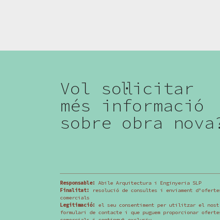
Vol sol·licitar
més informació
sobre obra nova
Responsable:
Abile Arquitectura i Enginyeria SLP
Finalitat:
resolució de consultes i enviament d’oferte
comercials
Legitimació:
el seu consentiment per utilitzar el nost
formulari de contacte i que puguem proporcionar oferte
comercials i contingut exclusiu.