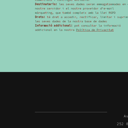
Destinataris:
les seves dades seran emmagatzemades en 
nostre servidor i el nostre proveïdor d’e-mail
màrqueting, que també compleix amb la llei RGPD
Drets:
té dret a accedir, rectificar, limitar i suprim
les seves dades de la nostra base de dades
Informació addicional:
pot consultar la informació
addicional en la nostra
Política de Privacitat
A
252 