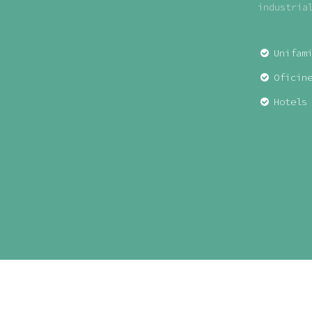
industria
Unifam
Oficin
Hotels